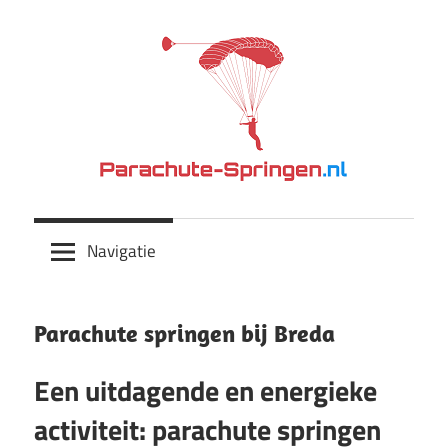
Meteen
naar
de
inhoud
Maak
Parachute-
een
Navigatie
tandemsprong!
Springen.nl
Parachute springen bij Breda
Een uitdagende en energieke
activiteit: parachute springen