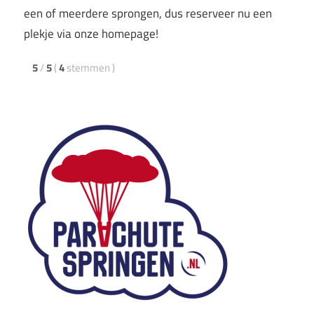
een of meerdere sprongen, dus reserveer nu een
plekje via onze homepage!
5
/
5
(
4
stemmen
)